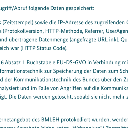
griff/Abruf folgende Daten gespeichert:
(Zeitstempel) sowie die IP-Adresse des zugreifenden G
e (Protokollversion, HTTP-Methode, Referrer, UserAgent
nd übertragene Datenmenge (angefragte URL inkl. Quer
reich war (HTTP Status Code).
l 6 Absatz 1 Buchstabe e EU-DS-GVO in Verbindung mit
nformationstechnik zur Speicherung der Daten zum Schu
nd der Kommunikationstechnik des Bundes über den Ze
nalysiert und im Falle von Angriffen auf die Kommunika
gt. Die Daten werden gelöscht, sobald sie nicht mehr 
nternetangebot des BMLEH protokolliert wurden, werd