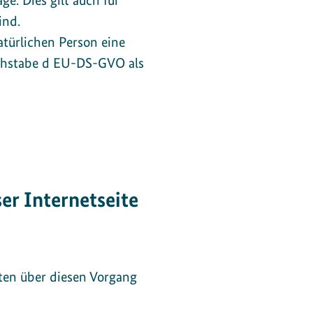
e. Dies gilt auch für
ind.
atürlichen Person eine
uchstabe d EU-DS-GVO als
r Internetseite
ten über diesen Vorgang