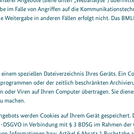
nserer Angebote (siehe unten „Webanalyse“) übermittel
gabe im Falle von Angriffen auf die Kommunikationstec
Eine Weitergabe in anderen Fällen erfolgt nicht. Das BM
in einem speziellen Dateiverzeichnis Ihres Geräts. Ein 
rogrammen oder der zeitlich beschränkten Archivieru
 oder Viren auf Ihren Computer übertragen. Sie diene
zu machen.
ngebots werden Cookies auf Ihrem Gerät gespeichert. D
EU-DSGVO in Verbindung mit § 3 BDSG im Rahmen der Öf
g von Informationen bzw. Artikel 6 Absatz 1 Buchstabe